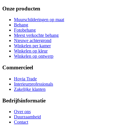
Onze producten
Muurschilderingen op maat
Behang
Fotobehang
Meest verkochte behang
Nieuwe achtergrond
Winkelen per kamer
Winkelen op kleur
Winkelen op ontwerp
Commercieel
Hovia Trade
Interieurprofessionals
Zakelijke klanten
Bedrijfsinformatie
Over ons
Duurzaamheid
Contact