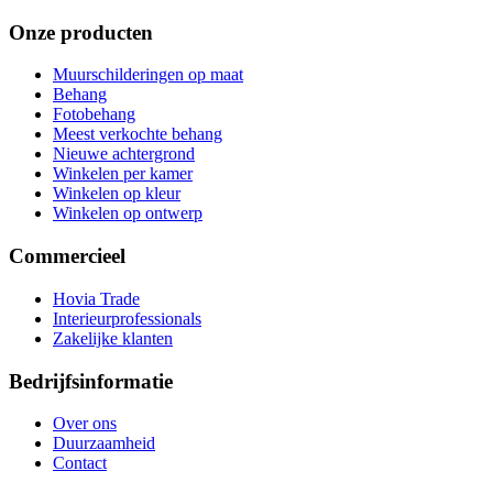
Onze producten
Muurschilderingen op maat
Behang
Fotobehang
Meest verkochte behang
Nieuwe achtergrond
Winkelen per kamer
Winkelen op kleur
Winkelen op ontwerp
Commercieel
Hovia Trade
Interieurprofessionals
Zakelijke klanten
Bedrijfsinformatie
Over ons
Duurzaamheid
Contact