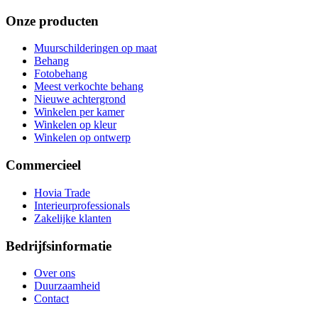
Onze producten
Muurschilderingen op maat
Behang
Fotobehang
Meest verkochte behang
Nieuwe achtergrond
Winkelen per kamer
Winkelen op kleur
Winkelen op ontwerp
Commercieel
Hovia Trade
Interieurprofessionals
Zakelijke klanten
Bedrijfsinformatie
Over ons
Duurzaamheid
Contact