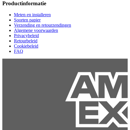
Productinformatie
Meten en installeren
Soorten papier
Verzending en retourzendingen
Algemene voorwaarden
Privacybeleid
Retourbeleid
Cookiebeleid
FAQ