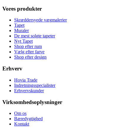
Vores produkter
Skræddersyede vægmalerier
Tapet
Muraler
De mest solgte tapeter
Nyt Tapet
Shop efter rum
Vælg efter farve
Shop efter design
Erhverv
Hovia Trade
Indretningsspecialister
Erhvervskunder
Virksomhedsoplysninger
Om os
Bæredygtighed
Kontakt