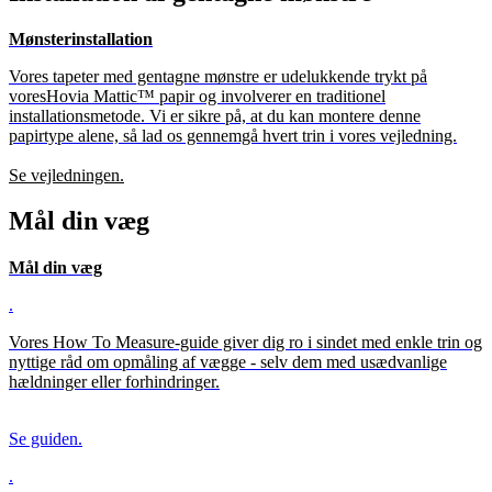
Mønsterinstallation
Vores tapeter med gentagne mønstre er udelukkende trykt på
vores
Hovia Mattic™
papir og involverer en traditionel
installationsmetode. Vi er sikre på, at du kan montere denne
papirtype alene, så lad os gennemgå hvert trin i vores vejledning.
Se vejledningen.
Mål din væg
Mål din væg
.
Vores How To Measure-guide giver dig ro i sindet med enkle trin og
nyttige råd om opmåling af vægge - selv dem med usædvanlige
hældninger eller forhindringer.
Se guiden.
.