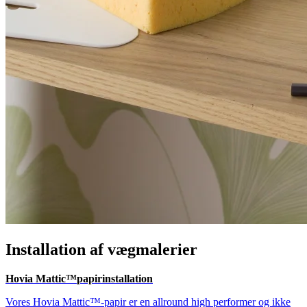
Installation af vægmalerier
Hovia Mattic™
papirinstallation
Vores Hovia Mattic™-papir er en allround high performer og ikke