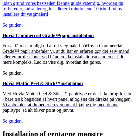
uden grund vores bestseller. Denne guide viser dig, hvordan du
forbereder, indsætter og installerer i mindre end 10 trin. Lad os
installere dit vægmaleri!
Se guiden.
Hovia Commercial Grade™
papirinstallation
For at få mest muligt ud af dit vægmaleri på
Hovia Commercial
Grade™
papir anbefaler vi, at du har en erfaren gør-det-selv-mand
eller en professionel ved hånden, da installationsmetoden er lidt
mere kompleks. Lad os vise dig, hvordan det gøres.
Se guiden.
Hovia Mattic Peel & Stick™
installation
Med
Hovia Mattic Peel & Stick™
papirtype er der ikke brug for lim
- bare træk bagsiden af hvert panel af og sæt det direkte på væggen.
Vi anbefaler, at du beder en ven om at hjælpe dig med denne
papirtype, så alt bliver pænt og jævnt.
Se guiden.
Installation af gentagne mønstre