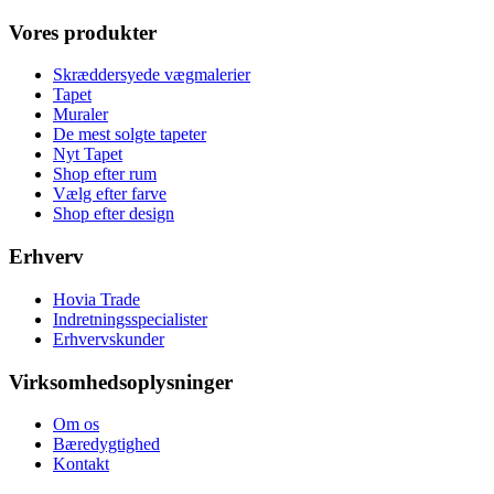
Vores produkter
Skræddersyede vægmalerier
Tapet
Muraler
De mest solgte tapeter
Nyt Tapet
Shop efter rum
Vælg efter farve
Shop efter design
Erhverv
Hovia Trade
Indretningsspecialister
Erhvervskunder
Virksomhedsoplysninger
Om os
Bæredygtighed
Kontakt