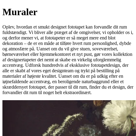
Muraler
Oplev, hvordan et smukt designet fototapet kan forvandle dit rum
fuldstændigt. Vi bliver alle præget af de omgivelser, vi opholder os i,
og derfor mener vi, at fototapeter er så meget mere end blot
dekoration – de er en måde at tilføre hvert rum personlighed, dybde
og atmosfære på. Uanset om du vil give stuen, soveværelset,
børneværelset eller hjemmekontoret et nyt pust, gør vores kollektion
af designertapeter det nemt at skabe en virkelig uforglemmelig
accentvæg. Udforsk hundredvis af eksklusive fototapetdesign, der
alle er skabt af vores eget designteam og trykt på bestilling på
materialer af højeste kvalitet. Uanset om du er på udkig efter en
iøjnefaldende accentvæg, en beroligende naturbaggrund eller et
skræddersyet fototapet, der passer til dit rum, finder du et design, der
forvandler dit rum til noget helt ekstraordinært.