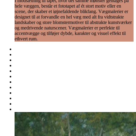
I modsætning til tapet, hvor det samme mønster gentages på
hele væggen, består et fototapet af ét stort motiv eller en
scene, der skaber et iøjnefaldende blikfang. Vægmalerier er
designet til at forvandle en hel væg med alt fra vidtstrakte
landskaber og store blomstermotiver til abstrakte kunstværker
og medrivende naturscener. Vægmalerier er perfekte til
accentvægge og tilføjer dybde, karakter og visuel effekt til
ethvert rum.