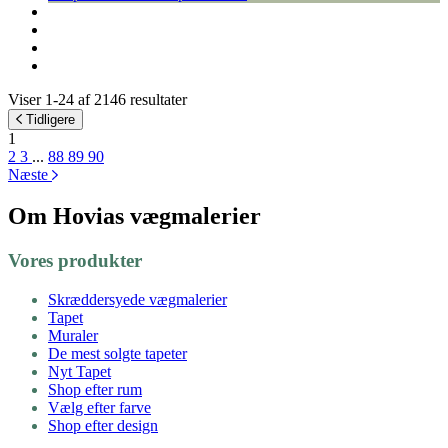
Viser 1-24 af 2146 resultater
Tidligere
1
2
3
...
88
89
90
Næste
Om Hovias vægmalerier
Vores produkter
Skræddersyede vægmalerier
Tapet
Muraler
De mest solgte tapeter
Nyt Tapet
Shop efter rum
Vælg efter farve
Shop efter design