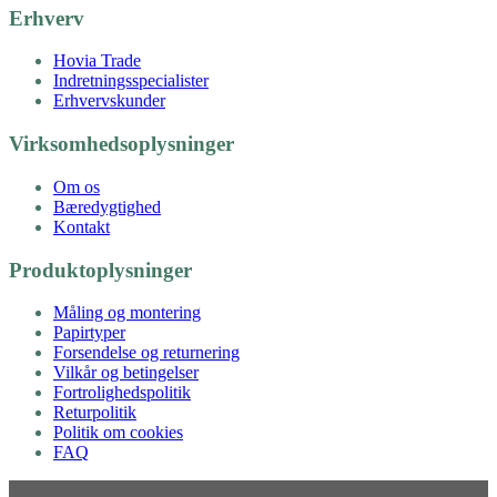
Erhverv
Hovia Trade
Indretningsspecialister
Erhvervskunder
Virksomhedsoplysninger
Om os
Bæredygtighed
Kontakt
Produktoplysninger
Måling og montering
Papirtyper
Forsendelse og returnering
Vilkår og betingelser
Fortrolighedspolitik
Returpolitik
Politik om cookies
FAQ