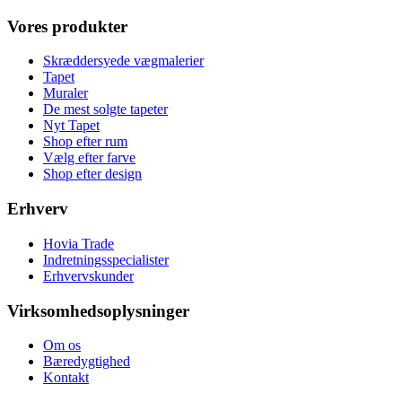
Vores produkter
Skræddersyede vægmalerier
Tapet
Muraler
De mest solgte tapeter
Nyt Tapet
Shop efter rum
Vælg efter farve
Shop efter design
Erhverv
Hovia Trade
Indretningsspecialister
Erhvervskunder
Virksomhedsoplysninger
Om os
Bæredygtighed
Kontakt