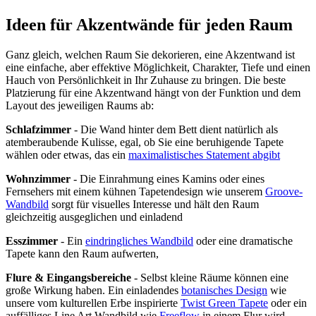
Ideen für Akzentwände für jeden Raum
Ganz gleich, welchen Raum Sie dekorieren, eine Akzentwand ist
eine einfache, aber effektive Möglichkeit, Charakter, Tiefe und einen
Hauch von Persönlichkeit in Ihr Zuhause zu bringen. Die beste
Platzierung für eine Akzentwand hängt von der Funktion und dem
Layout des jeweiligen Raums ab:
Schlafzimmer
- Die Wand hinter dem Bett dient natürlich als
atemberaubende Kulisse, egal, ob Sie eine beruhigende Tapete
wählen oder etwas, das ein
maximalistisches Statement abgibt
Wohnzimmer
- Die Einrahmung eines Kamins oder eines
Fernsehers mit einem kühnen Tapetendesign wie unserem
Groove-
Wandbild
sorgt für visuelles Interesse und hält den Raum
gleichzeitig ausgeglichen und einladend
Esszimmer
- Ein
eindringliches Wandbild
oder eine dramatische
Tapete kann den Raum aufwerten,
Flure & Eingangsbereiche
- Selbst kleine Räume können eine
große Wirkung haben. Ein einladendes
botanisches Design
wie
unsere vom kulturellen Erbe inspirierte
Twist Green Tapete
oder ein
auffälliges Line Art Wandbild wie
Freeflow
in einem Flur wird