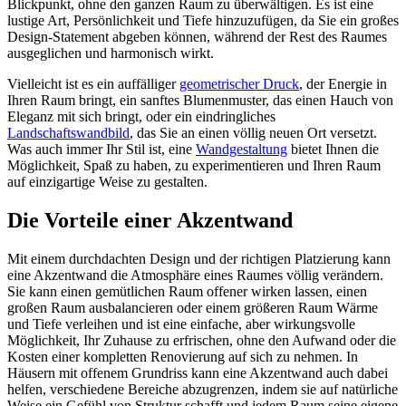
Blickpunkt, ohne den ganzen Raum zu überwältigen. Es ist eine
lustige Art, Persönlichkeit und Tiefe hinzuzufügen, da Sie ein großes
Design-Statement abgeben können, während der Rest des Raumes
ausgeglichen und harmonisch wirkt.
Vielleicht ist es ein auffälliger
geometrischer Druck
, der Energie in
Ihren Raum bringt, ein sanftes Blumenmuster, das einen Hauch von
Eleganz mit sich bringt, oder ein eindringliches
Landschaftswandbild
, das Sie an einen völlig neuen Ort versetzt.
Was auch immer Ihr Stil ist, eine
Wandgestaltung
bietet Ihnen die
Möglichkeit, Spaß zu haben, zu experimentieren und Ihren Raum
auf einzigartige Weise zu gestalten.
Die Vorteile einer Akzentwand
Mit einem durchdachten Design und der richtigen Platzierung kann
eine Akzentwand die Atmosphäre eines Raumes völlig verändern.
Sie kann einen gemütlichen Raum offener wirken lassen, einen
großen Raum ausbalancieren oder einem größeren Raum Wärme
und Tiefe verleihen und ist eine einfache, aber wirkungsvolle
Möglichkeit, Ihr Zuhause zu erfrischen, ohne den Aufwand oder die
Kosten einer kompletten Renovierung auf sich zu nehmen. In
Häusern mit offenem Grundriss kann eine Akzentwand auch dabei
helfen, verschiedene Bereiche abzugrenzen, indem sie auf natürliche
Weise ein Gefühl von Struktur schafft und jedem Raum seine eigene