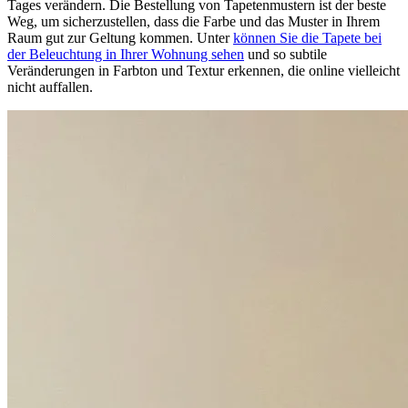
Tages verändern. Die Bestellung von Tapetenmustern ist der beste
Weg, um sicherzustellen, dass die Farbe und das Muster in Ihrem
Raum gut zur Geltung kommen. Unter
können Sie die Tapete bei
der Beleuchtung in Ihrer Wohnung sehen
und so subtile
Veränderungen in Farbton und Textur erkennen, die online vielleicht
nicht auffallen.