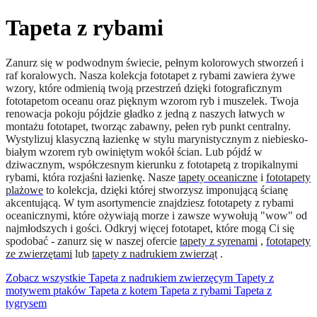
Tapeta z rybami
Zanurz się w podwodnym świecie, pełnym kolorowych stworzeń i
raf koralowych. Nasza kolekcja fototapet z rybami zawiera żywe
wzory, które odmienią twoją przestrzeń dzięki fotograficznym
fototapetom oceanu oraz pięknym wzorom ryb i muszelek. Twoja
renowacja pokoju pójdzie gładko z jedną z naszych łatwych w
montażu fototapet, tworząc zabawny, pełen ryb punkt centralny.
Wystylizuj klasyczną łazienkę w stylu marynistycznym z niebiesko-
białym wzorem ryb owiniętym wokół ścian. Lub pójdź w
dziwacznym, współczesnym kierunku z fototapetą z tropikalnymi
rybami, która rozjaśni łazienkę. Nasze
tapety oceaniczne
i
fototapety
plażowe
to kolekcja, dzięki której stworzysz imponującą ścianę
akcentującą. W tym asortymencie znajdziesz fototapety z rybami
oceanicznymi, które ożywiają morze i zawsze wywołują "wow" od
najmłodszych i gości. Odkryj więcej fototapet, które mogą Ci się
spodobać - zanurz się w naszej ofercie
tapety z syrenami
,
fototapety
ze zwierzętami
lub
tapety z nadrukiem zwierząt
.
Zobacz wszystkie
Tapeta z nadrukiem zwierzęcym
Tapety z
motywem ptaków
Tapeta z kotem
Tapeta z rybami
Tapeta z
tygrysem