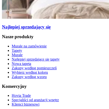
Najlepiej sprzedający się
Nasze produkty
Murale na zamówienie
Tapety
Murale
Najlepiej sprzedające się tapety
Nowa tapeta
Zakupy według pomieszczeń
Wybierz według koloru
Zakupy według wzoru
Komercyjny
Hovia Trade
Specjaliści od aranżacji wnętrz
Klienci biznesowi