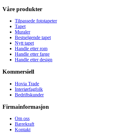
Våre produkter
Tilpassede fototapeter
Tapet
Muraler
Bestselgende tapet
Nytt tapet
Handle etter rom
Handle etter farge
Handle etter design
Kommersiell
Hovia Trade
Interiørfagfolk
Bedriftskunder
Firmainformasjon
Om oss
Bærekraft
Kontakt