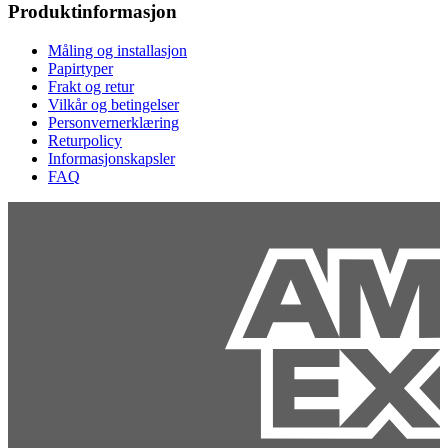
Produktinformasjon
Måling og installasjon
Papirtyper
Frakt og retur
Vilkår og betingelser
Personvernerklæring
Returpolicy
Informasjonskapsler
FAQ