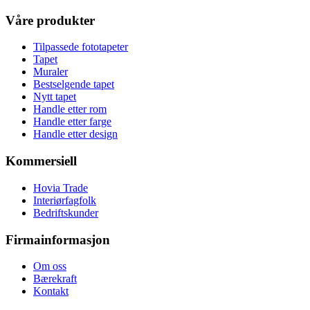
Våre produkter
Tilpassede fototapeter
Tapet
Muraler
Bestselgende tapet
Nytt tapet
Handle etter rom
Handle etter farge
Handle etter design
Kommersiell
Hovia Trade
Interiørfagfolk
Bedriftskunder
Firmainformasjon
Om oss
Bærekraft
Kontakt