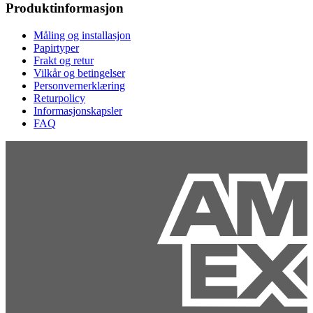
Produktinformasjon
Måling og installasjon
Papirtyper
Frakt og retur
Vilkår og betingelser
Personvernerklæring
Returpolicy
Informasjonskapsler
FAQ