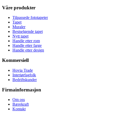
Våre produkter
Tilpassede fototapeter
Tapet
Muraler
Bestselgende tapet
Nytt tapet
Handle etter rom
Handle etter farge
Handle etter design
Kommersiell
Hovia Trade
Interiørfagfolk
Bedriftskunder
Firmainformasjon
Om oss
Bærekraft
Kontakt