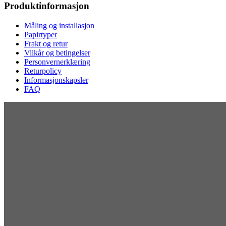
Produktinformasjon
Måling og installasjon
Papirtyper
Frakt og retur
Vilkår og betingelser
Personvernerklæring
Returpolicy
Informasjonskapsler
FAQ