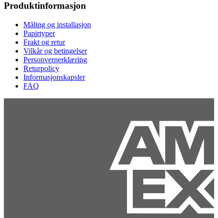
Produktinformasjon
Måling og installasjon
Papirtyper
Frakt og retur
Vilkår og betingelser
Personvernerklæring
Returpolicy
Informasjonskapsler
FAQ