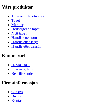
Våre produkter
Tilpassede fototapeter
Tapet
Muraler
Bestselgende tapet
Nytt tapet
Handle etter rom
Handle etter farge
Handle etter design
Kommersiell
Hovia Trade
Interiørfagfolk
Bedriftskunder
Firmainformasjon
Om oss
Bærekraft
Kontakt