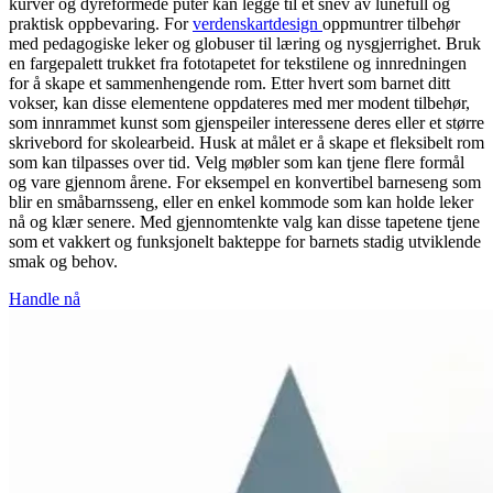
kurver og dyreformede puter kan legge til et snev av lunefull og
praktisk oppbevaring. For
verdenskartdesign
oppmuntrer tilbehør
med pedagogiske leker og globuser til læring og nysgjerrighet. Bruk
en fargepalett trukket fra fototapetet for tekstilene og innredningen
for å skape et sammenhengende rom. Etter hvert som barnet ditt
vokser, kan disse elementene oppdateres med mer modent tilbehør,
som innrammet kunst som gjenspeiler interessene deres eller et større
skrivebord for skolearbeid. Husk at målet er å skape et fleksibelt rom
som kan tilpasses over tid. Velg møbler som kan tjene flere formål
og vare gjennom årene. For eksempel en konvertibel barneseng som
blir en småbarnsseng, eller en enkel kommode som kan holde leker
nå og klær senere. Med gjennomtenkte valg kan disse tapetene tjene
som et vakkert og funksjonelt bakteppe for barnets stadig utviklende
smak og behov.
Handle nå