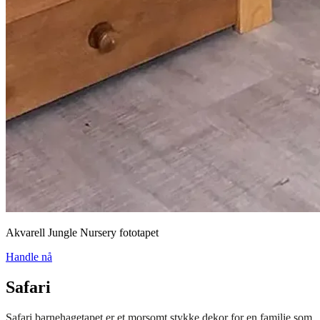
Akvarell Jungle Nursery fototapet
Handle nå
Safari
Safari barnehagetapet er et morsomt stykke dekor for en familie som