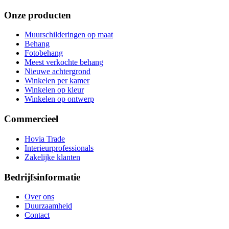
Onze producten
Muurschilderingen op maat
Behang
Fotobehang
Meest verkochte behang
Nieuwe achtergrond
Winkelen per kamer
Winkelen op kleur
Winkelen op ontwerp
Commercieel
Hovia Trade
Interieurprofessionals
Zakelijke klanten
Bedrijfsinformatie
Over ons
Duurzaamheid
Contact