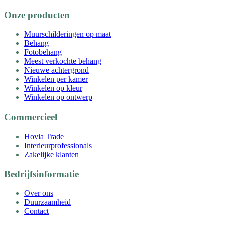
Onze producten
Muurschilderingen op maat
Behang
Fotobehang
Meest verkochte behang
Nieuwe achtergrond
Winkelen per kamer
Winkelen op kleur
Winkelen op ontwerp
Commercieel
Hovia Trade
Interieurprofessionals
Zakelijke klanten
Bedrijfsinformatie
Over ons
Duurzaamheid
Contact