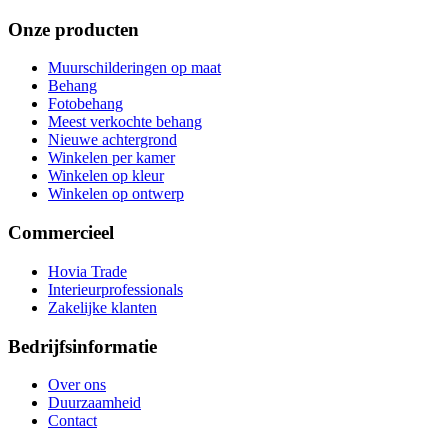
Onze producten
Muurschilderingen op maat
Behang
Fotobehang
Meest verkochte behang
Nieuwe achtergrond
Winkelen per kamer
Winkelen op kleur
Winkelen op ontwerp
Commercieel
Hovia Trade
Interieurprofessionals
Zakelijke klanten
Bedrijfsinformatie
Over ons
Duurzaamheid
Contact