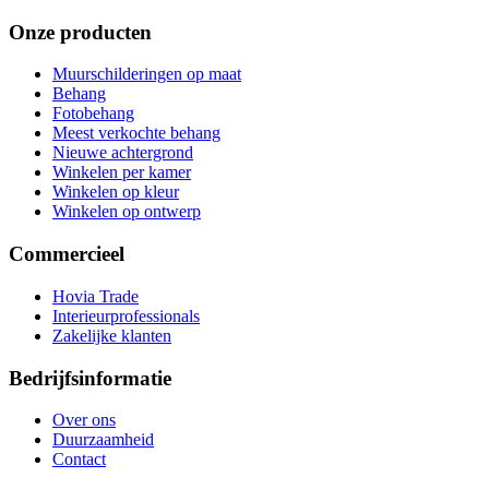
Onze producten
Muurschilderingen op maat
Behang
Fotobehang
Meest verkochte behang
Nieuwe achtergrond
Winkelen per kamer
Winkelen op kleur
Winkelen op ontwerp
Commercieel
Hovia Trade
Interieurprofessionals
Zakelijke klanten
Bedrijfsinformatie
Over ons
Duurzaamheid
Contact