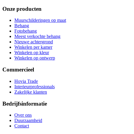
Onze producten
Muurschilderingen op maat
Behang
Fotobehang
Meest verkochte behang
Nieuwe achtergrond
Winkelen per kamer
Winkelen op kleur
Winkelen op ontwerp
Commercieel
Hovia Trade
Interieurprofessionals
Zakelijke klanten
Bedrijfsinformatie
Over ons
Duurzaamheid
Contact