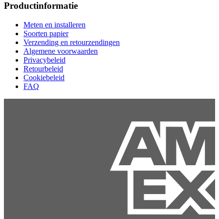
Productinformatie
Meten en installeren
Soorten papier
Verzending en retourzendingen
Algemene voorwaarden
Privacybeleid
Retourbeleid
Cookiebeleid
FAQ