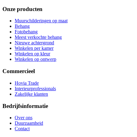
Onze producten
Muurschilderingen op maat
Behang
Fotobehang
Meest verkochte behang
Nieuwe achtergrond
Winkelen per kamer
Winkelen op kleur
Winkelen op ontwerp
Commercieel
Hovia Trade
Interieurprofessionals
Zakelijke klanten
Bedrijfsinformatie
Over ons
Duurzaamheid
Contact