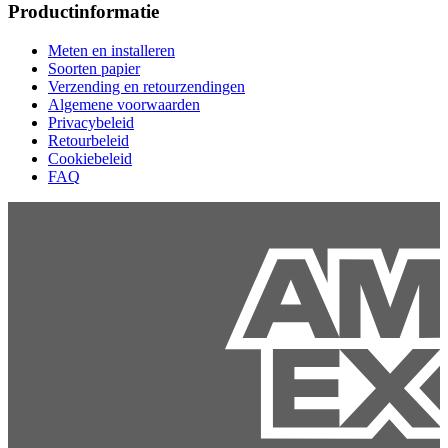
Productinformatie
Meten en installeren
Soorten papier
Verzending en retourzendingen
Algemene voorwaarden
Privacybeleid
Retourbeleid
Cookiebeleid
FAQ