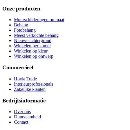
Onze producten
Muurschilderingen op maat
Behang
Fotobehang
Meest verkochte behang
Nieuwe achtergrond
Winkelen per kamer
Winkelen op kleur
Winkelen op ontwerp
Commercieel
Hovia Trade
Interieurprofessionals
Zakelijke klanten
Bedrijfsinformatie
Over ons
Duurzaamheid
Contact