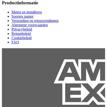
Productinformatie
Meten en installeren
Soorten papier
Verzending en retourzendingen
Algemene voorwaarden
Privacybeleid
Retourbeleid
Cookiebeleid
FAQ