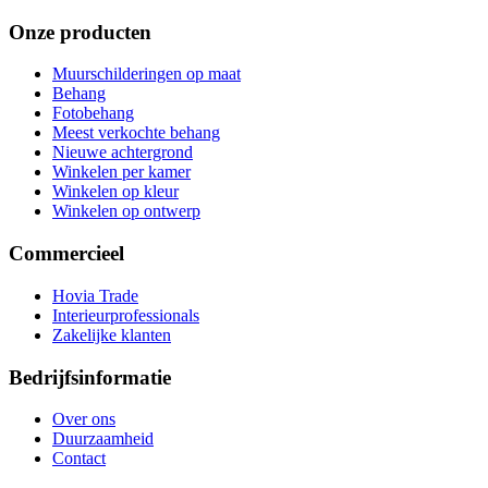
Onze producten
Muurschilderingen op maat
Behang
Fotobehang
Meest verkochte behang
Nieuwe achtergrond
Winkelen per kamer
Winkelen op kleur
Winkelen op ontwerp
Commercieel
Hovia Trade
Interieurprofessionals
Zakelijke klanten
Bedrijfsinformatie
Over ons
Duurzaamheid
Contact