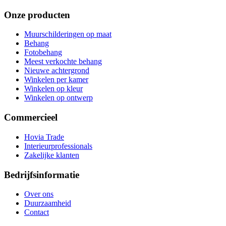
Onze producten
Muurschilderingen op maat
Behang
Fotobehang
Meest verkochte behang
Nieuwe achtergrond
Winkelen per kamer
Winkelen op kleur
Winkelen op ontwerp
Commercieel
Hovia Trade
Interieurprofessionals
Zakelijke klanten
Bedrijfsinformatie
Over ons
Duurzaamheid
Contact