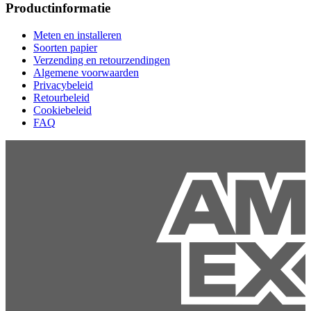
Productinformatie
Meten en installeren
Soorten papier
Verzending en retourzendingen
Algemene voorwaarden
Privacybeleid
Retourbeleid
Cookiebeleid
FAQ