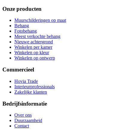
Onze producten
Muurschilderingen op maat
Behang
Fotobehang
Meest verkochte behang
Nieuwe achtergrond
Winkelen per kamer
Winkelen op kleur
Winkelen op ontwerp
Commercieel
Hovia Trade
Interieurprofessionals
Zakelijke klanten
Bedrijfsinformatie
Over ons
Duurzaamheid
Contact