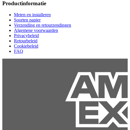
Productinformatie
Meten en installeren
Soorten papier
Verzending en retourzendingen
Algemene voorwaarden
Privacybeleid
Retourbeleid
Cookiebeleid
FAQ