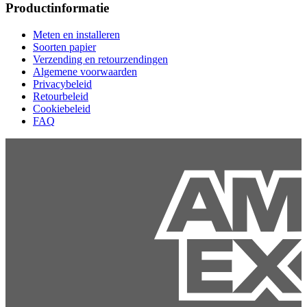
Productinformatie
Meten en installeren
Soorten papier
Verzending en retourzendingen
Algemene voorwaarden
Privacybeleid
Retourbeleid
Cookiebeleid
FAQ