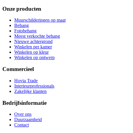
Onze producten
Muurschilderingen op maat
Behang
Fotobehang
Meest verkochte behang
Nieuwe achtergrond
Winkelen per kamer
Winkelen op kleur
Winkelen op ontwerp
Commercieel
Hovia Trade
Interieurprofessionals
Zakelijke klanten
Bedrijfsinformatie
Over ons
Duurzaamheid
Contact