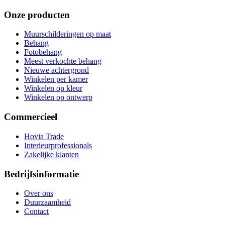
Onze producten
Muurschilderingen op maat
Behang
Fotobehang
Meest verkochte behang
Nieuwe achtergrond
Winkelen per kamer
Winkelen op kleur
Winkelen op ontwerp
Commercieel
Hovia Trade
Interieurprofessionals
Zakelijke klanten
Bedrijfsinformatie
Over ons
Duurzaamheid
Contact