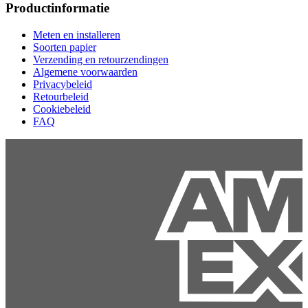
Productinformatie
Meten en installeren
Soorten papier
Verzending en retourzendingen
Algemene voorwaarden
Privacybeleid
Retourbeleid
Cookiebeleid
FAQ