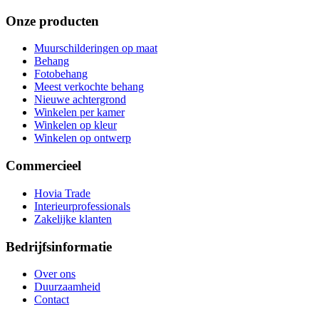
Onze producten
Muurschilderingen op maat
Behang
Fotobehang
Meest verkochte behang
Nieuwe achtergrond
Winkelen per kamer
Winkelen op kleur
Winkelen op ontwerp
Commercieel
Hovia Trade
Interieurprofessionals
Zakelijke klanten
Bedrijfsinformatie
Over ons
Duurzaamheid
Contact