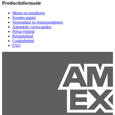
Productinformatie
Meten en installeren
Soorten papier
Verzending en retourzendingen
Algemene voorwaarden
Privacybeleid
Retourbeleid
Cookiebeleid
FAQ