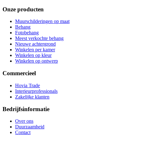
Onze producten
Muurschilderingen op maat
Behang
Fotobehang
Meest verkochte behang
Nieuwe achtergrond
Winkelen per kamer
Winkelen op kleur
Winkelen op ontwerp
Commercieel
Hovia Trade
Interieurprofessionals
Zakelijke klanten
Bedrijfsinformatie
Over ons
Duurzaamheid
Contact