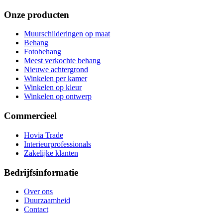
Onze producten
Muurschilderingen op maat
Behang
Fotobehang
Meest verkochte behang
Nieuwe achtergrond
Winkelen per kamer
Winkelen op kleur
Winkelen op ontwerp
Commercieel
Hovia Trade
Interieurprofessionals
Zakelijke klanten
Bedrijfsinformatie
Over ons
Duurzaamheid
Contact