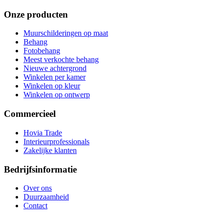
Onze producten
Muurschilderingen op maat
Behang
Fotobehang
Meest verkochte behang
Nieuwe achtergrond
Winkelen per kamer
Winkelen op kleur
Winkelen op ontwerp
Commercieel
Hovia Trade
Interieurprofessionals
Zakelijke klanten
Bedrijfsinformatie
Over ons
Duurzaamheid
Contact