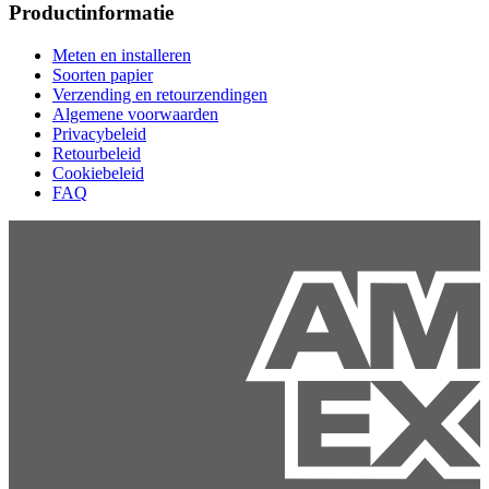
Productinformatie
Meten en installeren
Soorten papier
Verzending en retourzendingen
Algemene voorwaarden
Privacybeleid
Retourbeleid
Cookiebeleid
FAQ