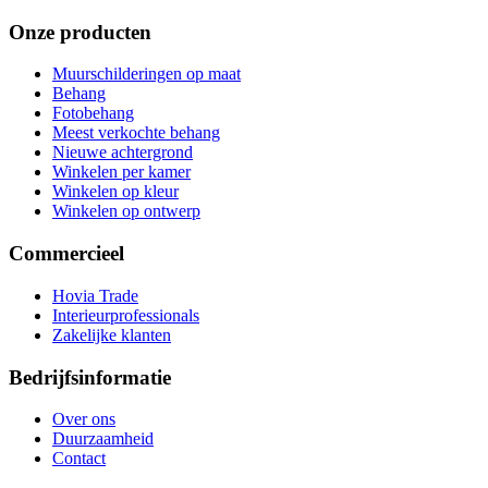
Onze producten
Muurschilderingen op maat
Behang
Fotobehang
Meest verkochte behang
Nieuwe achtergrond
Winkelen per kamer
Winkelen op kleur
Winkelen op ontwerp
Commercieel
Hovia Trade
Interieurprofessionals
Zakelijke klanten
Bedrijfsinformatie
Over ons
Duurzaamheid
Contact