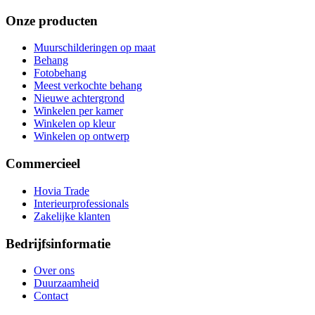
Onze producten
Muurschilderingen op maat
Behang
Fotobehang
Meest verkochte behang
Nieuwe achtergrond
Winkelen per kamer
Winkelen op kleur
Winkelen op ontwerp
Commercieel
Hovia Trade
Interieurprofessionals
Zakelijke klanten
Bedrijfsinformatie
Over ons
Duurzaamheid
Contact