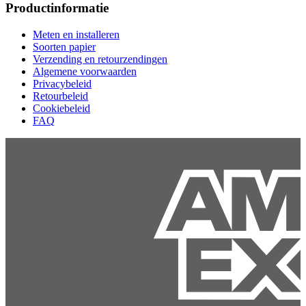
Productinformatie
Meten en installeren
Soorten papier
Verzending en retourzendingen
Algemene voorwaarden
Privacybeleid
Retourbeleid
Cookiebeleid
FAQ