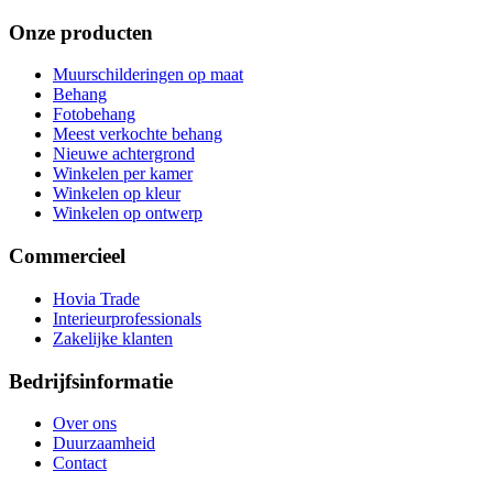
Onze producten
Muurschilderingen op maat
Behang
Fotobehang
Meest verkochte behang
Nieuwe achtergrond
Winkelen per kamer
Winkelen op kleur
Winkelen op ontwerp
Commercieel
Hovia Trade
Interieurprofessionals
Zakelijke klanten
Bedrijfsinformatie
Over ons
Duurzaamheid
Contact