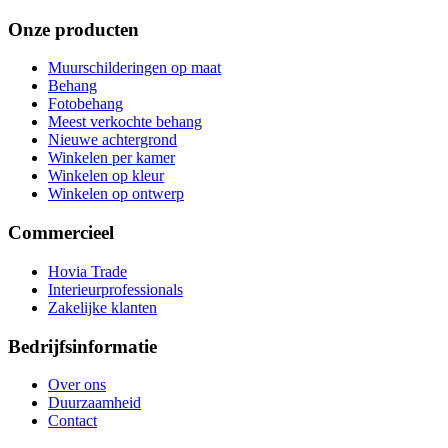
Onze producten
Muurschilderingen op maat
Behang
Fotobehang
Meest verkochte behang
Nieuwe achtergrond
Winkelen per kamer
Winkelen op kleur
Winkelen op ontwerp
Commercieel
Hovia Trade
Interieurprofessionals
Zakelijke klanten
Bedrijfsinformatie
Over ons
Duurzaamheid
Contact