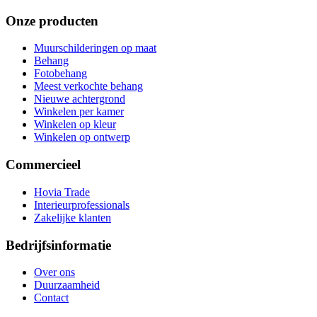
Onze producten
Muurschilderingen op maat
Behang
Fotobehang
Meest verkochte behang
Nieuwe achtergrond
Winkelen per kamer
Winkelen op kleur
Winkelen op ontwerp
Commercieel
Hovia Trade
Interieurprofessionals
Zakelijke klanten
Bedrijfsinformatie
Over ons
Duurzaamheid
Contact