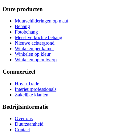
Onze producten
Muurschilderingen op maat
Behang
Fotobehang
Meest verkochte behang
Nieuwe achtergrond
Winkelen per kamer
Winkelen op kleur
Winkelen op ontwerp
Commercieel
Hovia Trade
Interieurprofessionals
Zakelijke klanten
Bedrijfsinformatie
Over ons
Duurzaamheid
Contact