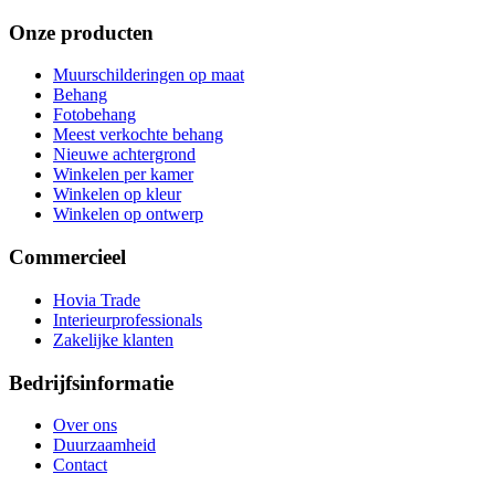
Onze producten
Muurschilderingen op maat
Behang
Fotobehang
Meest verkochte behang
Nieuwe achtergrond
Winkelen per kamer
Winkelen op kleur
Winkelen op ontwerp
Commercieel
Hovia Trade
Interieurprofessionals
Zakelijke klanten
Bedrijfsinformatie
Over ons
Duurzaamheid
Contact