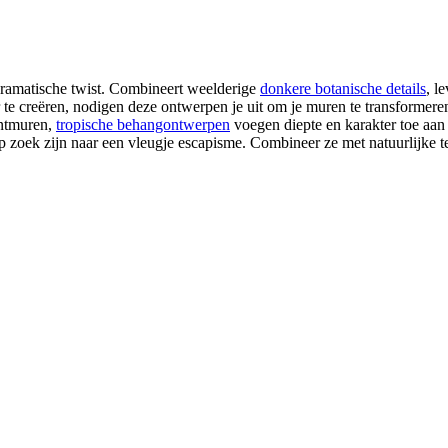
 dramatische twist. Combineert weelderige
donkere botanische details
, l
te creëren, nodigen deze ontwerpen je uit om je muren te transformere
entmuren,
tropische behangontwerpen
voegen diepte en karakter toe aan 
op zoek zijn naar een vleugje escapisme. Combineer ze met natuurlijke te