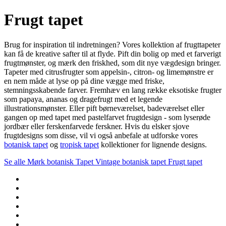
Frugt tapet
Brug for inspiration til indretningen? Vores kollektion af frugttapeter
kan få de kreative safter til at flyde. Pift din bolig op med et farverigt
frugtmønster, og mærk den friskhed, som dit nye vægdesign bringer.
Tapeter med citrusfrugter som appelsin-, citron- og limemønstre er
en nem måde at lyse op på dine vægge med friske,
stemningsskabende farver. Fremhæv en lang række eksotiske frugter
som papaya, ananas og dragefrugt med et legende
illustrationsmønster. Eller pift børneværelset, badeværelset eller
gangen op med tapet med pastelfarvet frugtdesign - som lyserøde
jordbær eller ferskenfarvede ferskner. Hvis du elsker sjove
frugtdesigns som disse, vil vi også anbefale at udforske vores
botanisk tapet
og
tropisk tapet
kollektioner for lignende designs.
Se alle
Mørk botanisk Tapet
Vintage botanisk tapet
Frugt tapet