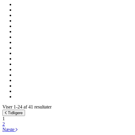
Viser 1-24 af 41 resultater
Tidligere
1
2
Næste