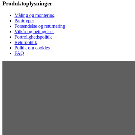
Produktoplysninger
Måling og montering
Papirtyper
Forsendelse og returnering
Vilkår og betingelser
Fortrolighedspolitik
Returpolitik
Politik om cookies
FAQ