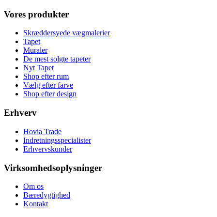
Vores produkter
Skræddersyede vægmalerier
Tapet
Muraler
De mest solgte tapeter
Nyt Tapet
Shop efter rum
Vælg efter farve
Shop efter design
Erhverv
Hovia Trade
Indretningsspecialister
Erhvervskunder
Virksomhedsoplysninger
Om os
Bæredygtighed
Kontakt