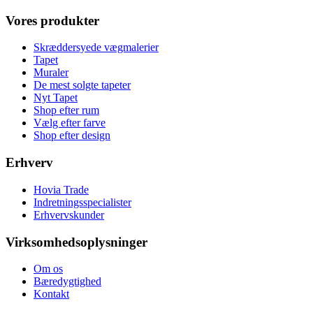
Vores produkter
Skræddersyede vægmalerier
Tapet
Muraler
De mest solgte tapeter
Nyt Tapet
Shop efter rum
Vælg efter farve
Shop efter design
Erhverv
Hovia Trade
Indretningsspecialister
Erhvervskunder
Virksomhedsoplysninger
Om os
Bæredygtighed
Kontakt