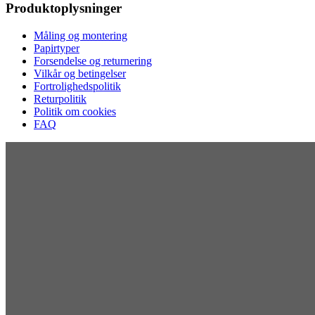
Produktoplysninger
Måling og montering
Papirtyper
Forsendelse og returnering
Vilkår og betingelser
Fortrolighedspolitik
Returpolitik
Politik om cookies
FAQ