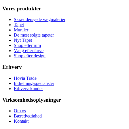
Vores produkter
Skræddersyede vægmalerier
Tapet
Muraler
De mest solgte tapeter
Nyt Tapet
Shop efter rum
Vælg efter farve
Shop efter design
Erhverv
Hovia Trade
Indretningsspecialister
Erhvervskunder
Virksomhedsoplysninger
Om os
Bæredygtighed
Kontakt