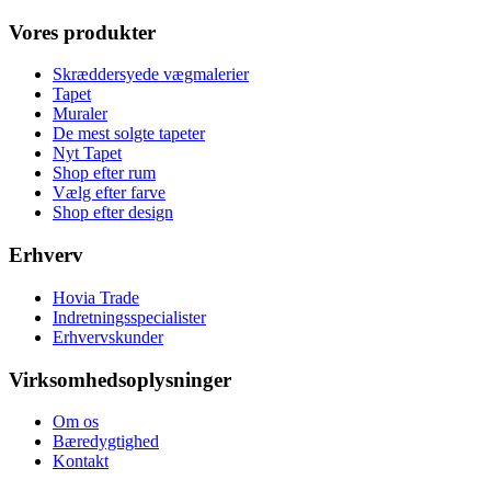
Vores produkter
Skræddersyede vægmalerier
Tapet
Muraler
De mest solgte tapeter
Nyt Tapet
Shop efter rum
Vælg efter farve
Shop efter design
Erhverv
Hovia Trade
Indretningsspecialister
Erhvervskunder
Virksomhedsoplysninger
Om os
Bæredygtighed
Kontakt