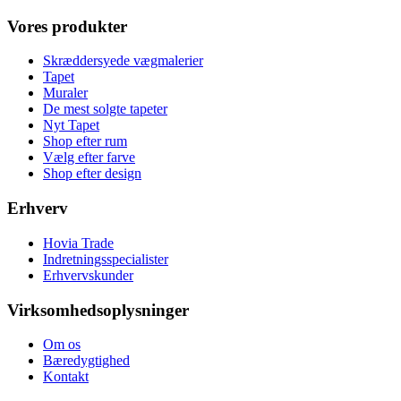
Vores produkter
Skræddersyede vægmalerier
Tapet
Muraler
De mest solgte tapeter
Nyt Tapet
Shop efter rum
Vælg efter farve
Shop efter design
Erhverv
Hovia Trade
Indretningsspecialister
Erhvervskunder
Virksomhedsoplysninger
Om os
Bæredygtighed
Kontakt