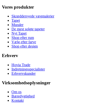
Vores produkter
Skræddersyede vægmalerier
Tapet
Muraler
De mest solgte tapeter
Nyt Tapet
Shop efter rum
Vælg efter farve
Shop efter design
Erhverv
Hovia Trade
Indretningsspecialister
Erhvervskunder
Virksomhedsoplysninger
Om os
Bæredygtighed
Kontakt