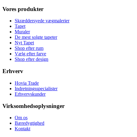
Vores produkter
Skræddersyede vægmalerier
Tapet
Muraler
De mest solgte tapeter
Nyt Tapet
Shop efter rum
Vælg efter farve
Shop efter design
Erhverv
Hovia Trade
Indretningsspecialister
Erhvervskunder
Virksomhedsoplysninger
Om os
Bæredygtighed
Kontakt