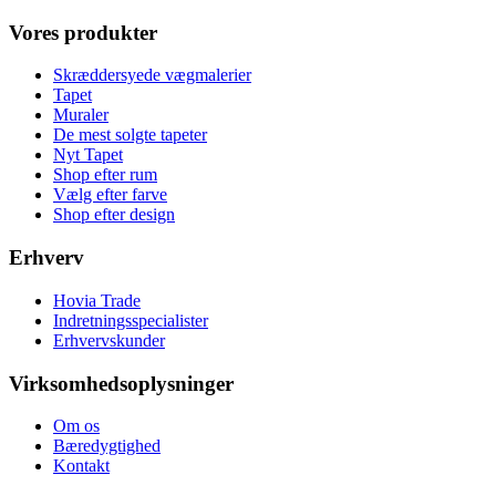
Vores produkter
Skræddersyede vægmalerier
Tapet
Muraler
De mest solgte tapeter
Nyt Tapet
Shop efter rum
Vælg efter farve
Shop efter design
Erhverv
Hovia Trade
Indretningsspecialister
Erhvervskunder
Virksomhedsoplysninger
Om os
Bæredygtighed
Kontakt