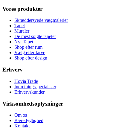
Vores produkter
Skræddersyede vægmalerier
Tapet
Muraler
De mest solgte tapeter
Nyt Tapet
Shop efter rum
Vælg efter farve
Shop efter design
Erhverv
Hovia Trade
Indretningsspecialister
Erhvervskunder
Virksomhedsoplysninger
Om os
Bæredygtighed
Kontakt