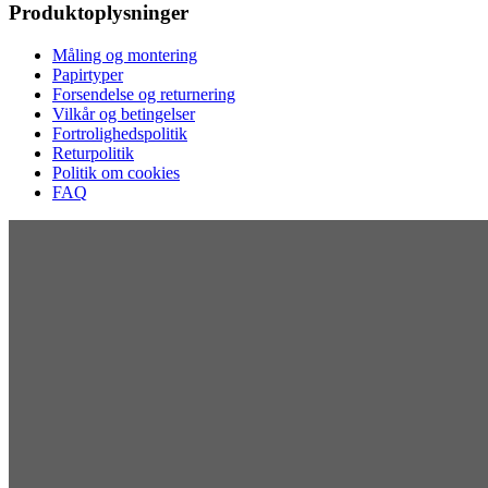
Produktoplysninger
Måling og montering
Papirtyper
Forsendelse og returnering
Vilkår og betingelser
Fortrolighedspolitik
Returpolitik
Politik om cookies
FAQ